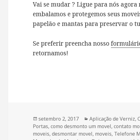
Vai se mudar ? Ligue para nós agora
embalamos e protegemos seus moveis 
papelão e mantas para preservar o tu
Se preferir preencha nosso
formulári
retornamos!
Publicado
setembro 2, 2017
Categorias
Aplicação de Verniz
,
Portas
em
,
como desmonto um movel
,
contato mo
moveis
,
desmontar movel
,
moveis
,
Telefone 