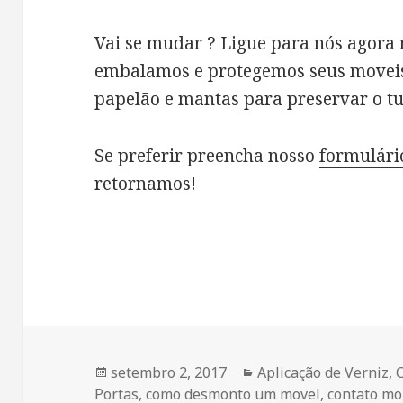
Vai se mudar ? Ligue para nós agora
embalamos e protegemos seus moveis 
papelão e mantas para preservar o tu
Se preferir preencha nosso
formulári
retornamos!
Publicado
setembro 2, 2017
Categorias
Aplicação de Verniz
,
Portas
em
,
como desmonto um movel
,
contato mo