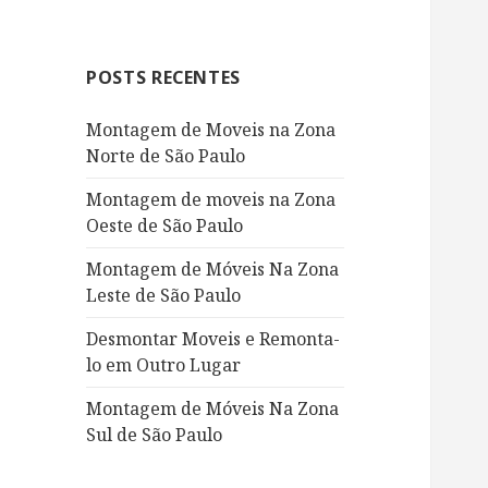
s
q
u
POSTS RECENTES
i
s
Montagem de Moveis na Zona
a
Norte de São Paulo
r
p
Montagem de moveis na Zona
o
Oeste de São Paulo
r
:
Montagem de Móveis Na Zona
Leste de São Paulo
Desmontar Moveis e Remonta-
lo em Outro Lugar
Montagem de Móveis Na Zona
Sul de São Paulo