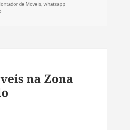
Montador de Moveis
,
whatsapp
o
em Montagem de Moveis na Zona Norte de São Paulo
veis na Zona
lo